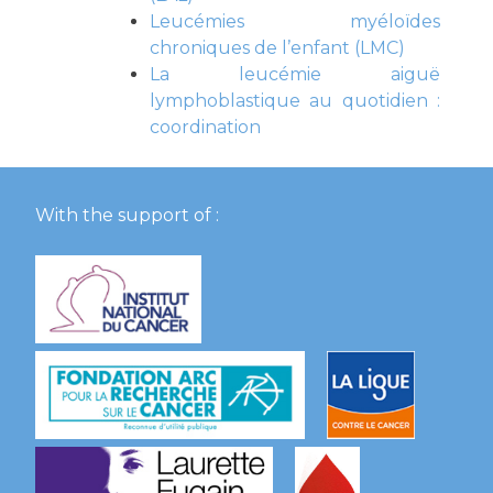
Leucémies myéloïdes
chroniques de l’enfant (LMC)
La leucémie aiguë
lymphoblastique au quotidien :
coordination
With the support of :